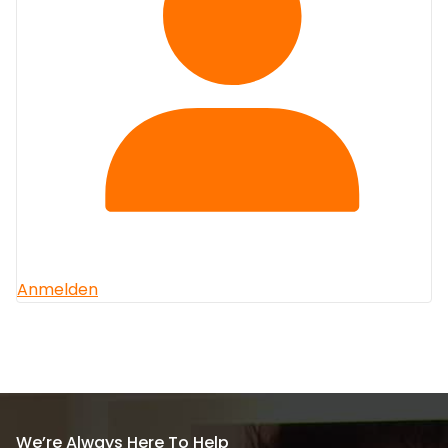
Anmelden
We’re Always Here To Help