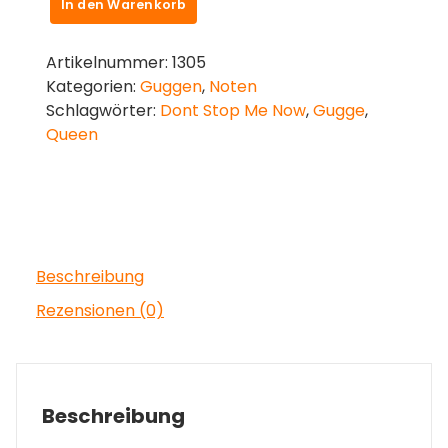
In den Warenkorb
Me
Now
-
Artikelnummer:
1305
Arrangement
Kategorien:
Guggen
,
Noten
für
Schlagwörter:
Dont Stop Me Now
,
Gugge
,
Gugge
Queen
Menge
Beschreibung
Rezensionen (0)
Beschreibung